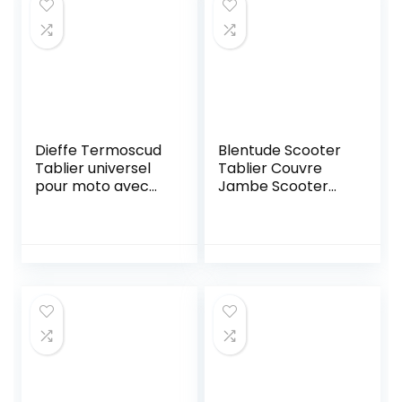
245×105×125cm
(XL)
Dieffe Termoscud
Blentude Scooter
Tablier universel
Tablier Couvre
pour moto avec
Jambe Scooter
doublure intérieure
Universel Housse
Protection Contre
Le Froid Et La Pluie
Au Etanche,
Protège Jambes
Et Genouillère en
Hiver pour
Conducteur