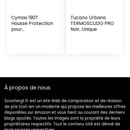
Cymax 190T
Tucano Urbano
Housse Protection
TERMOSCUDO PRO
pour
Noir, Unique
Moto,Couverture
Imperméable en
Polyester
Résistant aux
déjections
d’oiseaux, à l’eau, à
la
Poussière/Neige/Pl
uie, au Vent, UV
À propos de nous
Scootergt.fr est un site Web de comparaison et de révision
de prix tout-en-un moderne qui propose les meilleures offres
disponibles sur Amazon et vous tient au courant des derniers
blogs ajoutés. Toutes les images sont la propriété de leurs
propriétaires respectifs. Tout le contenu cité est dérivé de
leurs sources respectives.