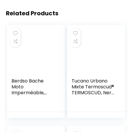
Related Products
Berdso Bache
Tucano Urbano
Moto
Mixte Termoscud®
Imperméable,
TERMOSCUD, Nero,
Housse de
Taille unique EU
Protection pour
Moto Scooter
Résistant aux Soleil
Pluie Poussière
190T Noir –