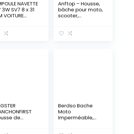
POULE NAVETTE
Anftop – Housse,
 3W SV7 8 x 31
bâche pour moto,
 VOITURE
scooter,
OTO SCOOTER
imperméable, en
SPA FEU ARRIERE
210D
OP CLIGNOTANT
2XL(245*105*125c
AQUE
m)
IMMATRICULATIO
PLAFOND
TERIEUR LAMPE
YANT TABLEAU
 BORD
AGSTER
Berdso Bache
ANCHONFIRST
Moto
usse de
Imperméable,
otection
Housse de
nchons First,
Protection pour