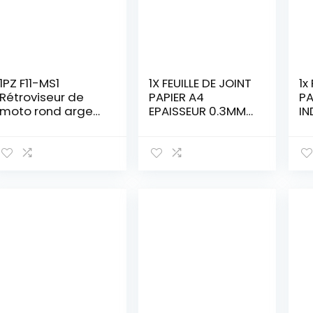
1PZ F11-MS1
1X FEUILLE DE JOINT
1x
Rétroviseur de
PAPIER A4
PA
moto rond argent
EPAISSEUR 0.3MM
IN
universel réglable
ou 0.5MM MOTO
20
classique M8 /
SCOOTER
EP
M10, Miroir Latéral
MOBYLETTE QUAD
M
de moto avec
TONDEUSE
MO
support de 7/8″
MOTOCULTEUR
T
22 mm pour Go
(Epaisseur
Kart VTT ATV
0.5mm)
Scooter Dirt Bike
Mini Vélo
Cyclomoteur
Quad