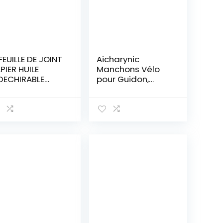
 FEUILLE DE JOINT
Aicharynic
PIER HUILE
Manchons Vélo
DECHIRABLE
pour Guidon,
0×150 MM
Polaire Gants de
AISSEUR 0.5MM
Scooter Moufle
OTO SCOOTER
Coupe-Vent
BYLETTE
Confortable
ONDEUSE
Gants pour VTT
Vélo Electrique
Trottinette Vélo
De Montagne