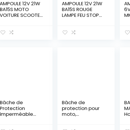
AMPOULE 12V 21W
AMPOULE 12V 21W
AM
BA15S MOTO
BA15S ROUGE
6V
VOITURE SCOOTER
LAMPE FEU STOP
MM
MOBYLETTE
ARRIERE VEILLEUSE
M
CLIGNOTANT FEU
VOITURE AUTO
VE
ARRIERE STOP
MOTO CAMION
ST
POSITION
SCOOTER PHARE
PL
STATIONNEMENT
CLIGNOTANT
D’
CODE LAMPE
ARRIERE
N 
PHARE VINTAGE
IN
COLLECTION
VO
ANCIEN
DE
Bâche de
Bâche de
B
Protection
protection pour
M
imperméable
moto,
Ho
pour Scooter
imperméable,
Pr
Taille M (72 x 45
couverture Oxford
Ma