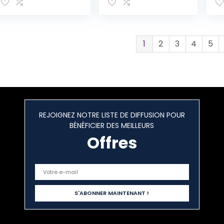
cm) cylindrée 50
300D, avec
No
CC ou Scooters
5 bandes
électriques
réfléchissantes et
2 trous de serrure,
taille XXL : 250 x
1
2
3
4
5
105 x 125 cm
REJOIGNEZ NOTRE LISTE DE DIFFUSION POUR
BÉNÉFICIER DES MEILLEURS
Offres