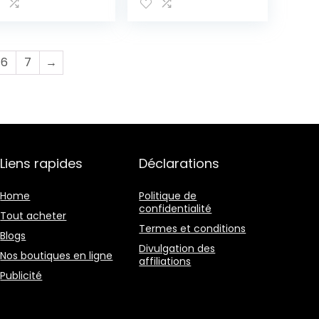
ir
Moto Scooter
Résistant aux
Soleil Pluie
Poussière 190T
Noir –
6
7
→
245×105×125cm
(XL)
Liens rapides
Déclarations
Home
Politique de
confidentialité
Tout acheter
Termes et conditions
Blogs
Divulgation des
Nos boutiques en ligne
affiliations
Publicité