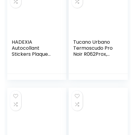
HADEXIA
Tucano Urbano
Autocollant
Termoscudo Pro
Stickers Plaque
Noir R062Prox,
immatriculation
Taille unique
Scooter Moto
département 33
Gironde Ain Logo
Région Nouvelle-
Aquitaine