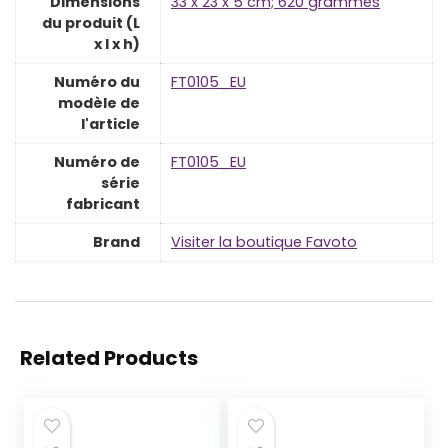
Dimensions
‎33 x 23 x 5 cm; 620 grammes
du produit (L
x l x h)
Numéro du
‎FT0105_EU
modèle de
l'article
Numéro de
‎FT0105_EU
série
fabricant
Brand
Visiter la boutique Favoto
Related Products