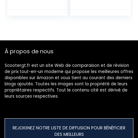
Senza specchietti,
Imperméable en
Noir Taille Unique
Polyester
Résistant aux
déjections
d’oiseaux, à l’eau, à
la
Poussière/Neige/Pl
uie, au Vent, UV
À propos de nous
Scootergt.fr est un site Web de comparaison et de révision
de prix tout-en-un moderne qui propose les meilleures offres
disponibles sur Amazon et vous tient au courant des derniers
blogs ajoutés. Toutes les images sont la propriété de leurs
propriétaires respectifs. Tout le contenu cité est dérivé de
leurs sources respectives.
REJOIGNEZ NOTRE LISTE DE DIFFUSION POUR BÉNÉFICIER
DES MEILLEURS