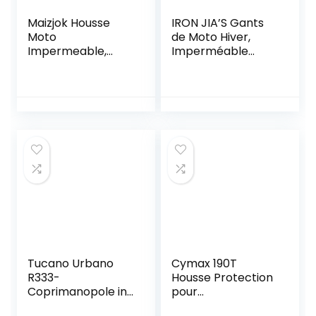
Maizjok Housse
IRON JIA’S Gants
Moto
de Moto Hiver,
Impermeable,
Imperméable
Bâche Protection
Coupe-Vent
Moto Exterieur
Legère et Chaude
Interieur Étanche,
Gants à Écran
210D Protection au
Tactile pour Moto,
Pluie poussière UV,
Randonnée et
Motorcycle Cover
Autres Sports de
Hiver Été pour
Plein Air – M, Noir
Moto Vespa
Scooter Moto
Cross-
245x105x125cm
Tucano Urbano
Cymax 190T
R333-
Housse Protection
Coprimanopole in
pour
Nylon per manubri
Moto,Couverture