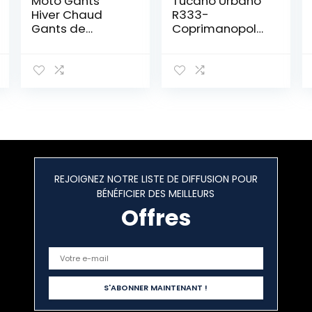
Moto Gants
Tucano Urbano
Hiver Chaud
R333-
Gants de
Coprimanopole
Protection
in Nylon per
imperméable
manubri Senza
Coupe-Vent
specchietti, Noir
GUANTES luvas
Taille Unique
écran Tactile
REJOIGNEZ NOTRE LISTE DE DIFFUSION POUR
BÉNÉFICIER DES MEILLEURS
Offres