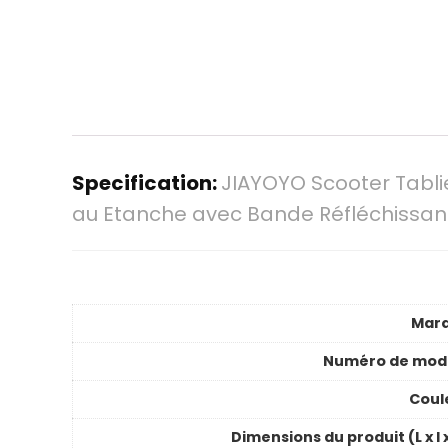
Specification:
JIAYOYO Scooter Tablie
au Etanche avec Bande Réfléchissant
Mar
Numéro de mod
Coul
Dimensions du produit (L x l 