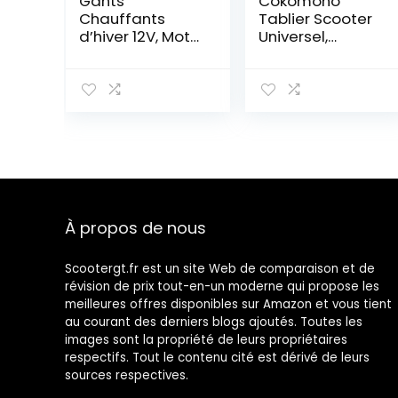
Gants
Cokomono
Chauffants
Tablier Scooter
d’hiver 12V, Moto
Universel,
Écran Tactile
Protection
Alimenté par
Tablier Couvre
Batterie
Jambe Scooter
Rechargeable
Imperméable,
Gants
Protection
d’équitation
Contre
Chauffants
l’humidité, Le
avec régulateur
Vent, la Pluie et
de température
Le Froid pour
Étanche Gant
Protection de
À propos de nous
d’hiver pour Le
Jambes de
vélo Cyclisme
Conducteur –
Extérieur
Noir
Scootergt.fr est un site Web de comparaison et de
révision de prix tout-en-un moderne qui propose les
meilleures offres disponibles sur Amazon et vous tient
au courant des derniers blogs ajoutés. Toutes les
images sont la propriété de leurs propriétaires
respectifs. Tout le contenu cité est dérivé de leurs
sources respectives.