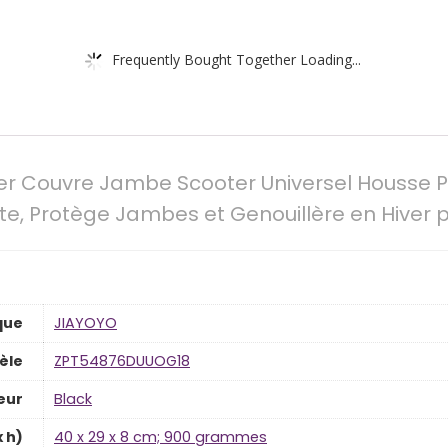
Frequently Bought Together Loading...
r Couvre Jambe Scooter Universel Housse Pro
e, Protège Jambes et Genouillère en Hiver
que
‎JIAYOYO
èle
‎ZPT54876DUUOG18
eur
‎Black
x h)
‎40 x 29 x 8 cm; 900 grammes