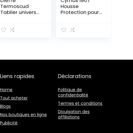
Dieffe
Cymax 190T
Termoscud
Housse
Tablier universel
Protection pour
pour moto avec
Moto,Couverture
doublure
Imperméable en
intérieure
Polyester
Résistant aux
déjections
d’oiseaux, à
l’eau, à la
Poussière/Neige
/Pluie, au Vent,
UV
Liens rapides
Déclarations
Home
Politique de
confidentialité
Tout acheter
Termes et conditions
Blogs
Divulgation des
Nos boutiques en ligne
affiliations
Publicité