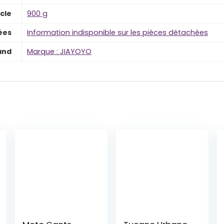
icle
‎900 g
ées
‎Information indisponible sur les pièces détachées
and
Marque : JIAYOYO