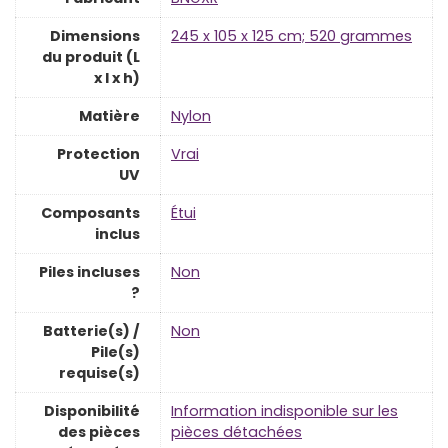
Dimensions
‎245 x 105 x 125 cm; 520 grammes
du produit (L
x l x h)
Matière
‎Nylon
Protection
‎Vrai
UV
Composants
‎Étui
inclus
Piles incluses
‎Non
?
Batterie(s) /
‎Non
Pile(s)
requise(s)
Disponibilité
‎Information indisponible sur les
des pièces
pièces détachées