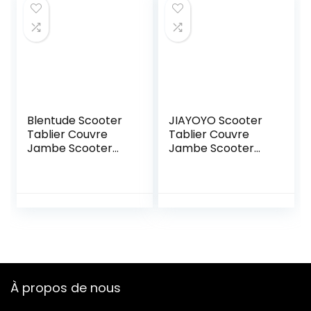
Hiver Été pour
Moto Vespa
Scooter Moto
Cross-
245x105x125cm
Blentude Scooter
JIAYOYO Scooter
Tablier Couvre
Tablier Couvre
Jambe Scooter
Jambe Scooter
Universel Housse
Universel Housse
Protection Contre
Protection Contre
Le Froid Et La Pluie
Le Froid et la Pluie
Au Etanche,
au Etanche avec
Protège Jambes
Bande
Et Genouillère en
Réfléchissante,
Hiver pour
Protège Jambes
Conducteur
et Genouillère en
Hiver pour
À propos de nous
Conducteur