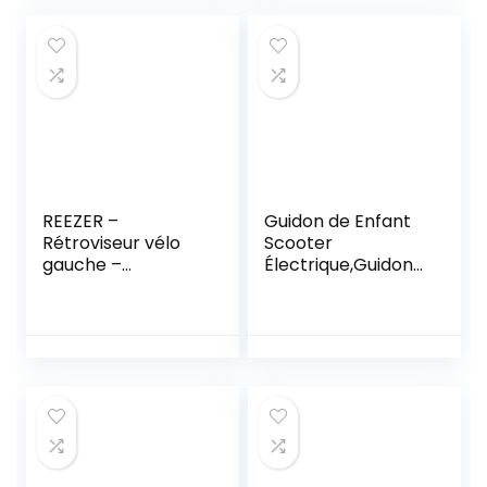
Aluminium Deck &
Solid Aluminium
Core Roues de
110mm- ABEC 9
Roulements
REEZER –
Guidon de Enfant
Rétroviseur vélo
Scooter
gauche –
Électrique,Guidons
Trottinette
pour Scooter
électrique –
Électrique
Scooter – Haut de
Accoudoir de
gamme et
sécurité réglable
universel –
et Antidérapant
compatible tous
Poignée de
modèles –
sécurité en Acier
Réfléchissant –
Inoxydable pour
Réglable 360°
xiaomi Mijia M365
GAUCHE
(Noir)