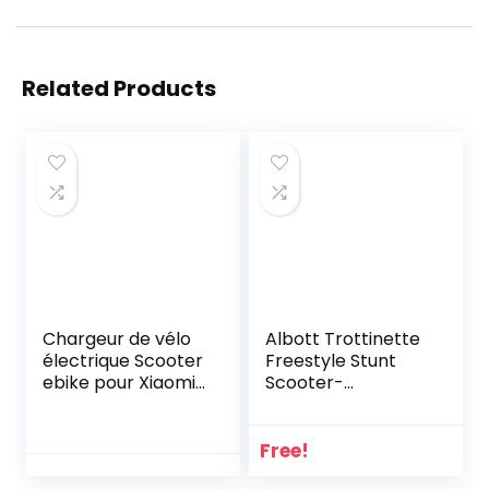
Related Products
Chargeur de vélo
Albott Trottinette
électrique Scooter
Freestyle Stunt
ebike pour Xiaomi
Scooter-
25.2V 29.4V 42V
Résistante aux
54.6V Batterie Li-
Acrobaties et
ION 24V 36V 48V
Sauts-HIC
Free!
6S 7S 10S 13S
Compression léger