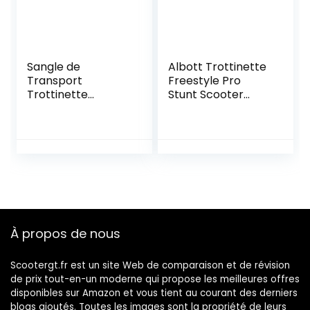
Sangle de
Albott Trottinette
Transport
Freestyle Pro
Trottinette
Stunt Scooter
Bandoulière
avec Plate-Forme
Scooter Dragonne
en Alliage Jantes
Transport
en Alliage
Réglable pour
roulements ABEC-
Scooter Électrique
9 & HIC
Vélos Enfants Noir
Compression &
Solid Core Roues
110mm – DS 8 Ans
À propos de nous
Scootergt.fr est un site Web de comparaison et de révision
de prix tout-en-un moderne qui propose les meilleures offres
disponibles sur Amazon et vous tient au courant des derniers
blogs ajoutés. Toutes les images sont la propriété de leurs