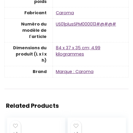
poids
Fabricant
‎Caroma
Numéro du
‎US01plusSPM000013#@#@#
modèle de
l'article
Dimensions du
‎84 x 37 x 35 cm; 4.99
produit (L x l x
kilogrammes
h)
Brand
Marque : Caroma
Related Products