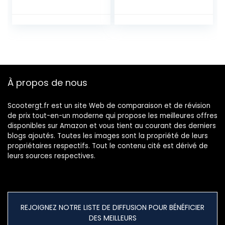
Remplacement de
électrique –
Broche de
Scooter – Haut de
Crochets de
gamme et
Boucle de Serrures
universel –
Renforcées de
compatible tous
Scooter électrique
modèles –
Pliable Compatible
Réfléchissant –
pour Xiaomi M365
Réglable 360°
À propos de nous
GAUCHE
Scootergt.fr est un site Web de comparaison et de révision
de prix tout-en-un moderne qui propose les meilleures offres
disponibles sur Amazon et vous tient au courant des derniers
blogs ajoutés. Toutes les images sont la propriété de leurs
propriétaires respectifs. Tout le contenu cité est dérivé de
leurs sources respectives.
REJOIGNEZ NOTRE LISTE DE DIFFUSION POUR BÉNÉFICIER
DES MEILLEURS