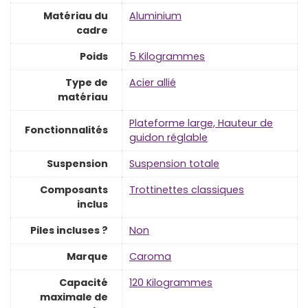
Matériau du
‎Aluminium
cadre
Poids
‎5 Kilogrammes
Type de
‎Acier allié
matériau
‎Plateforme large, Hauteur de
Fonctionnalités
guidon réglable
Suspension
‎Suspension totale
Composants
‎Trottinettes classiques
inclus
Piles incluses ?
‎Non
Marque
‎Caroma
Capacité
‎120 Kilogrammes
maximale de