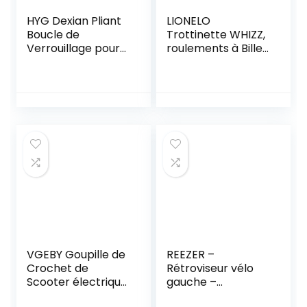
HYG Dexian Pliant
LIONELO
Boucle de
Trottinette WHIZZ,
Verrouillage pour
roulements à Billes
Xiaomi M365
ABEC-9, Plateau
Trottinette
en Aluminium,
Électrique,
système de
Crochet Pliant en
Compression HIC,
Aluminium de
Roues de 110 mm,
Scooter Électrique,
Guidon Large en T,
Potence de Guidon
Frein Flex Fender
Pièce de
MN Steel – Design
Remplacement
Unique
VGEBY Goupille de
REEZER –
Crochet de
Rétroviseur vélo
Scooter électrique
gauche –
Pliable,
Trottinette