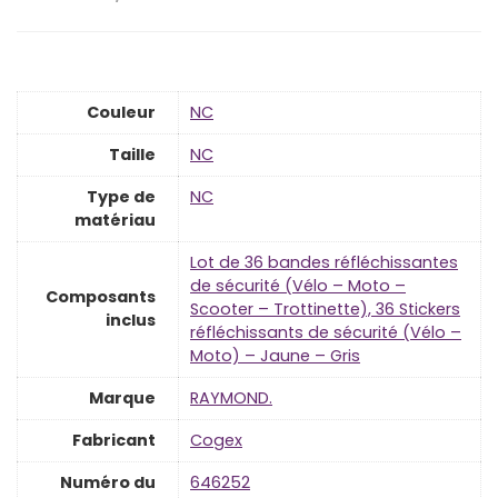
Couleur
‎NC
Taille
‎NC
Type de
‎NC
matériau
‎Lot de 36 bandes réfléchissantes
de sécurité (Vélo – Moto –
Composants
Scooter – Trottinette), 36 Stickers
inclus
réfléchissants de sécurité (Vélo –
Moto) – Jaune – Gris
Marque
‎RAYMOND.
Fabricant
‎Cogex
Numéro du
‎646252