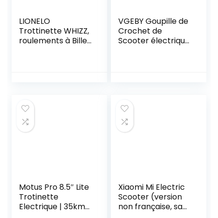
LIONELO
VGEBY Goupille de
Trottinette WHIZZ,
Crochet de
roulements à Billes
Scooter électrique
ABEC-9, Plateau
Pliable,
en Aluminium,
Remplacement de
système de
Broche de
Compression HIC,
Crochets de
Roues de 110 mm,
Boucle de Serrures
Guidon Large en T,
Renforcées de
Frein Flex Fender
Scooter électrique
MN Steel – Design
Pliable Compatible
Unique
pour Xiaomi M365
Motus Pro 8.5″ Lite
Xiaomi Mi Electric
Trotinette
Scooter (version
Electrique | 35km
non française, sans
Autonomie | 36V
cadenas)