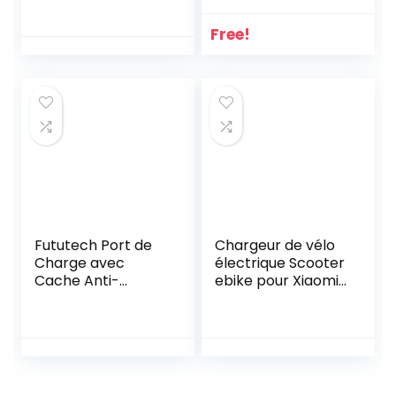
10.4Ah 375Wh |
Adulte Pilable
Free!
Scooter Trotinette
électrique Electric
| 8.5 Pouces | 3
Niveaux de Vitesse
| Suspension Avant
et Arrière
Fututech Port de
Chargeur de vélo
Charge avec
électrique Scooter
Cache Anti-
ebike pour Xiaomi
Poussière pour
25.2V 29.4V 42V
Kugoo M4 Pièce de
54.6V Batterie Li-
Rechange Scooter
ION 24V 36V 48V
Electrique
6S 7S 10S 13S
Accessoires
Trottinettes