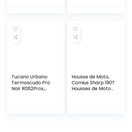
Coupe-Vent
Imperméable,
Confortable Gants
Protection Contre
pour VTT Vélo
l’humidité, Le Vent,
Electrique
la Pluie et Le Froid
Trottinette Vélo
pour Protection de
De Montagne
Jambes de
Conducteur – Noir
Tucano Urbano
Housse de Moto,
Termoscudo Pro
Comius Sharp 190T
Noir R062Prox,
Housses de Moto
Taille unique
étanches avec
Trous de
Verrouillage,
Housses de
Protection Anti-
Poussière UV pour
L’intérieur et