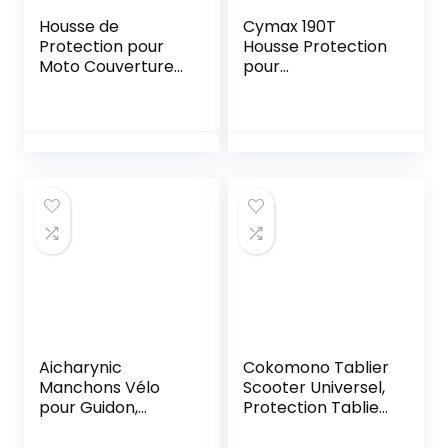
Housse de
Cymax 190T
Protection pour
Housse Protection
Moto Couverture
pour
Imperméable en
Moto,Couverture
Polyester
Imperméable en
(265*105*125cm)
Polyester
Résistant aux
déjections
d’oiseaux, à l’eau, à
la
Poussière/Neige/Pl
uie, au Vent, UV
Aicharynic
Cokomono Tablier
Manchons Vélo
Scooter Universel,
pour Guidon,
Protection Tablier
Polaire Gants de
Couvre Jambe
Scooter Moufle
Scooter