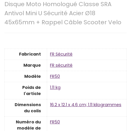
Disque Moto Homologué Classe SRA
Antivol Mini U Sécurité Acier Ø18
45x65mm + Rappel Câble Scooter Velo
Fabricant
‎FR Sécurité
Marque
‎FR sécurité
Modèle
‎FR50
Poids de
‎1.11 kg
l'article
Dimensions
‎16.2 x 12.1 x 4.6 cm; 1.11 kilogrammes
du colis
Numéro du
‎FR50
modèle de