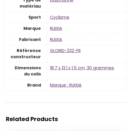
Type de
‎Élasthanne
matériau
Sport
‎Cyclisme
Marque
‎RUIXIA
Fabricant
‎RUIXIA
Référence
‎GLORID-232-FR
constructeur
Dimensions
‎18.7 x 13.1 x 1.5 cm; 30 grammes
du colis
Brand
Marque : RUIXIA
Related Products