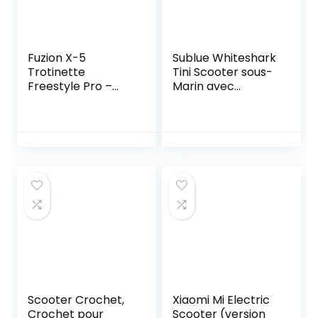
Fuzion X-5
Sublue Whiteshark
Trotinette
Tini Scooter sous-
Freestyle Pro –
Marin avec
Trottinette
Support de boîtier
Freestyle Enfant
de
(2020 Crème)
Smartphone/Supp
ort de caméra,
Scooter d’eau
sous-Marin à
hélice pour la
plongée, la
plongée en apnée
et Les Aventures
en mer
Scooter Crochet,
Xiaomi Mi Electric
Crochet pour
Scooter (version