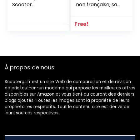
Scooter
non française, sans
électrique,Crochet
cadenas)
Avant, Crochet de
Sac de Rangement
Free!
en
Plastique,Crochet
Multifonctionnel
Accessoires,Croch
et robuste pour
Scooter Electrique
À propos de nous
Xiaomi M365,2Pcs
Scootergt.fr est un site Web de comparaison et de révision
de prix tout-en-un moderne qui propose les meilleures offres
disponibles sur Amazon et vous tient au courant des derniers
blogs ajoutés. Toutes les images sont la propriété de leurs
propriétaires respectifs. Tout le contenu cité est dérivé de
leurs sources respectives.