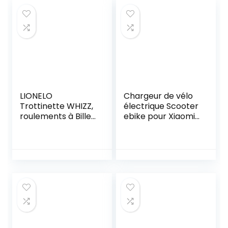
LIONELO
Chargeur de vélo
Trottinette WHIZZ,
électrique Scooter
roulements à Billes
ebike pour Xiaomi
ABEC-9, Plateau
25.2V 29.4V 42V
en Aluminium,
54.6V Batterie Li-
système de
ION 24V 36V 48V
Compression HIC,
6S 7S 10S 13S
Roues de 110 mm,
Guidon Large en T,
Frein Flex Fender
MN Steel – Design
Unique