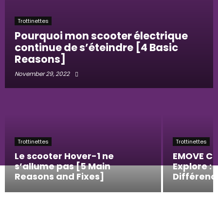
Trottinettes
Pourquoi mon scooter électrique
continue de s’éteindre [4 Basic
Reasons]
November 29, 2022
Trottinettes
Trottinettes
Le scooter Hover-1 ne
EMOVE Cru
s’allume pas [5 Main
Explore : 
Reasons and Fixes]
Différenc